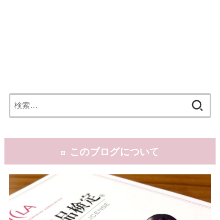
検
索:
:: このブログについて