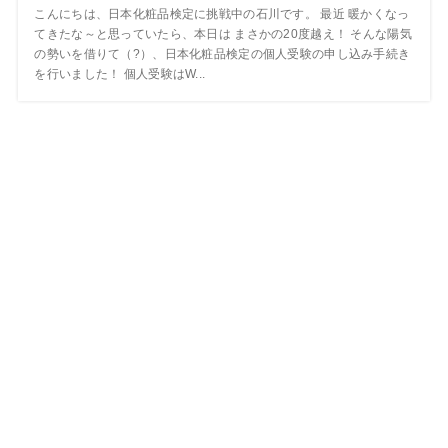
こんにちは、日本化粧品検定に挑戦中の石川です。 最近 暖かくなっ
てきたな～と思っていたら、本日は まさかの20度越え！ そんな陽気
の勢いを借りて（?）、日本化粧品検定の個人受験の申し込み手続き
を行いました！ 個人受験はW...